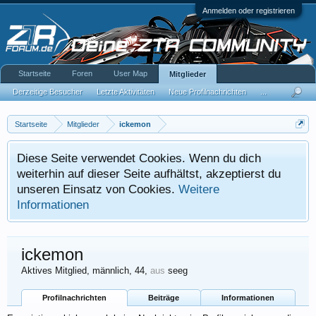
Anmelden oder registrieren
Startseite
Foren
User Map
Mitglieder
Derzeitige Besucher
Letzte Aktivitäten
Neue Profilnachrichten
...
Startseite
Mitglieder
ickemon
Diese Seite verwendet Cookies. Wenn du dich
weiterhin auf dieser Seite aufhältst, akzeptierst du
unseren Einsatz von Cookies.
Weitere
Informationen
ickemon
Aktives Mitglied
, männlich, 44,
aus
seeg
Profilnachrichten
Beiträge
Informationen