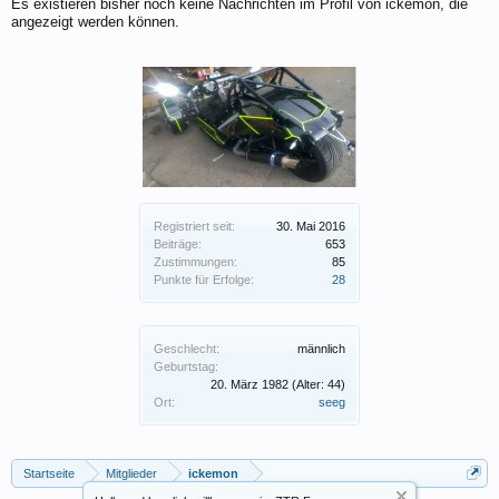
Es existieren bisher noch keine Nachrichten im Profil von ickemon, die
angezeigt werden können.
Registriert seit:
30. Mai 2016
Beiträge:
653
Zustimmungen:
85
Punkte für Erfolge:
28
Geschlecht:
männlich
Geburtstag:
20. März 1982
(Alter: 44)
Ort:
seeg
Startseite
Mitglieder
ickemon