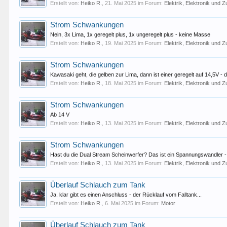
Erstellt von:
Heiko R.
,
21. Mai 2025
im Forum:
Elektrik, Elektronik und 
Strom Schwankungen
Nein, 3x Lima, 1x geregelt plus, 1x ungeregelt plus - keine Masse
Erstellt von:
Heiko R.
,
19. Mai 2025
im Forum:
Elektrik, Elektronik und 
Strom Schwankungen
Kawasaki geht, die gelben zur Lima, dann ist einer geregelt auf 14,5V - d
Erstellt von:
Heiko R.
,
18. Mai 2025
im Forum:
Elektrik, Elektronik und 
Strom Schwankungen
Ab 14 V
Erstellt von:
Heiko R.
,
13. Mai 2025
im Forum:
Elektrik, Elektronik und 
Strom Schwankungen
Hast du die Dual Stream Scheinwerfer? Das ist ein Spannungswandler - de
Erstellt von:
Heiko R.
,
13. Mai 2025
im Forum:
Elektrik, Elektronik und 
Überlauf Schlauch zum Tank
Ja, klar gibt es einen Anschluss - der Rücklauf vom Falltank...
Erstellt von:
Heiko R.
,
6. Mai 2025
im Forum:
Motor
Überlauf Schlauch zum Tank