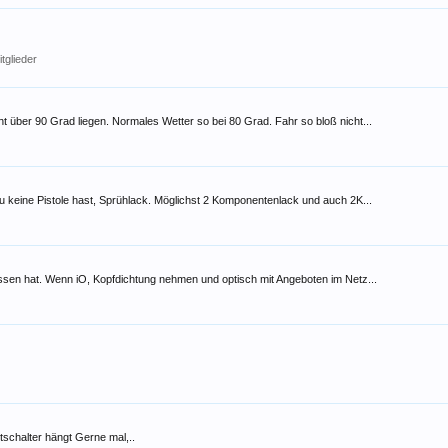
tglieder
ht über 90 Grad liegen. Normales Wetter so bei 80 Grad. Fahr so bloß nicht...
u keine Pistole hast, Sprühlack. Möglichst 2 Komponentenlack und auch 2K...
ssen hat. Wenn iO, Kopfdichtung nehmen und optisch mit Angeboten im Netz...
tschalter hängt Gerne mal,..