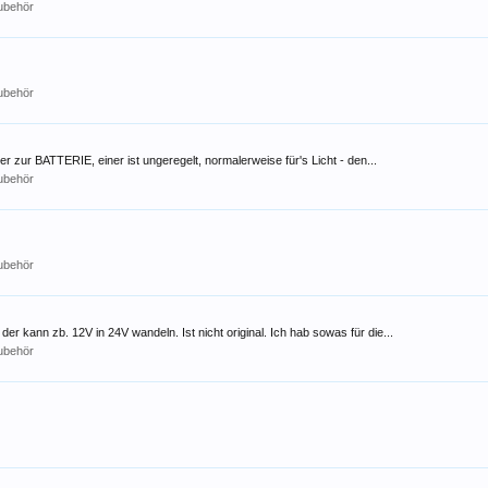
Zubehör
Zubehör
er zur BATTERIE, einer ist ungeregelt, normalerweise für's Licht - den...
Zubehör
Zubehör
r kann zb. 12V in 24V wandeln. Ist nicht original. Ich hab sowas für die...
Zubehör