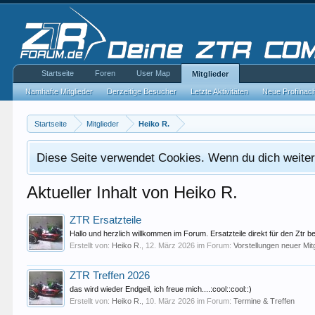
Startseite
Foren
User Map
Mitglieder
Namhafte Mitglieder
Derzeitige Besucher
Letzte Aktivitäten
Neue Profilnac
Startseite
Mitglieder
Heiko R.
Diese Seite verwendet Cookies. Wenn du dich weiterh
Aktueller Inhalt von Heiko R.
ZTR Ersatzteile
Hallo und herzlich willkommen im Forum. Ersatzteile direkt für den Ztr
Erstellt von:
Heiko R.
,
12. März 2026
im Forum:
Vorstellungen neuer Mit
ZTR Treffen 2026
das wird wieder Endgeil, ich freue mich....:cool::cool::)
Erstellt von:
Heiko R.
,
10. März 2026
im Forum:
Termine & Treffen