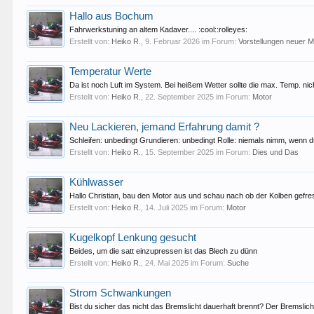
Hallo aus Bochum
Fahrwerkstuning an altem Kadaver.... :cool::rolleyes:
Erstellt von:
Heiko R.
,
9. Februar 2026
im Forum:
Vorstellungen neuer Mi
Temperatur Werte
Da ist noch Luft im System. Bei heißem Wetter sollte die max. Temp. nic
Erstellt von:
Heiko R.
,
22. September 2025
im Forum:
Motor
Neu Lackieren, jemand Erfahrung damit ?
Schleifen: unbedingt Grundieren: unbedingt Rolle: niemals nimm, wenn d
Erstellt von:
Heiko R.
,
15. September 2025
im Forum:
Dies und Das
Kühlwasser
Hallo Christian, bau den Motor aus und schau nach ob der Kolben gefre
Erstellt von:
Heiko R.
,
14. Juli 2025
im Forum:
Motor
Kugelkopf Lenkung gesucht
Beides, um die satt einzupressen ist das Blech zu dünn
Erstellt von:
Heiko R.
,
24. Mai 2025
im Forum:
Suche
Strom Schwankungen
Bist du sicher das nicht das Bremslicht dauerhaft brennt? Der Bremslich