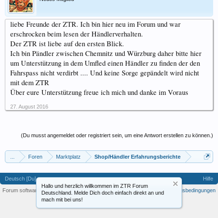
liebe Freunde der ZTR. Ich bin hier neu im Forum und war
erschrocken beim lesen der Händlerverhalten.
Der ZTR ist liebe auf den ersten Blick.
Ich bin Pändler zwischen Chemnitz und Würzburg daher bitte hier
um Unterstützung in dem Umfled einen Händler zu finden der den
Fahrspass nicht verdirbt .... Und keine Sorge gepändelt wird nicht
mit dem ZTR
Über eure Unterstützung freue ich mich und danke im Voraus
27. August 2016
(Du musst angemeldet oder registriert sein, um eine Antwort erstellen zu können.)
...
Foren
Marktplatz
Shop/Händler Erfahrungsberichte
Deutsch [Du]
Hilfe
Hallo und herzlich willkommen im ZTR Forum
Forum software by XenForo™
-
Deutsch von xenDach
Nutzungsbedingungen
Deutschland. Melde Dich doch einfach direkt an und
mach mit bei uns!