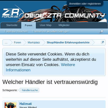
Anmelden oder registrieren
Startseite
User Map
Mitglieder
Foren
Foren durchsuchen
Themen mit aktuellen Beiträgen
...
Foren
Marktplatz
Shop/Händler Erfahrungsberichte
Diese Seite verwendet Cookies. Wenn du dich
weiterhin auf dieser Seite aufhältst, akzeptierst du
unseren Einsatz von Cookies.
Weitere
Informationen
Welcher Händler ist vertrauenswürdig
Schlagworte:
händlersuche
Halimati
Neues Mitglied