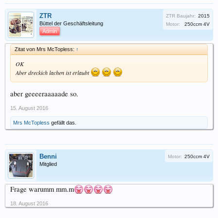
ZTR
ZTR Baujahr:
2015
Büttel der Geschäftsleitung
Motor:
250ccm 4V
Admin
Zitat von Mrs McTopless:
↑
OK
Aber dreckich lachen ist erlaubt
aber geeeeraaaaade so.
15. August 2016
Mrs McTopless
gefällt das.
Benni
Motor:
250ccm 4V
Mitglied
Frage warumm mm.m
18. August 2016