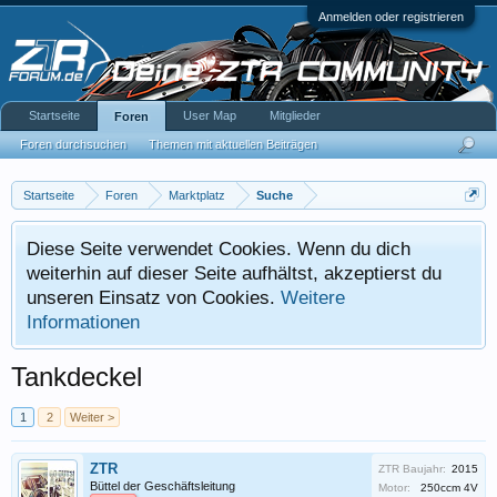
Anmelden oder registrieren
Startseite
User Map
Mitglieder
Foren
Foren durchsuchen
Themen mit aktuellen Beiträgen
Startseite
Foren
Marktplatz
Suche
Diese Seite verwendet Cookies. Wenn du dich
weiterhin auf dieser Seite aufhältst, akzeptierst du
unseren Einsatz von Cookies.
Weitere
Informationen
Tankdeckel
1
2
Weiter >
ZTR
ZTR Baujahr:
2015
Büttel der Geschäftsleitung
Motor:
250ccm 4V