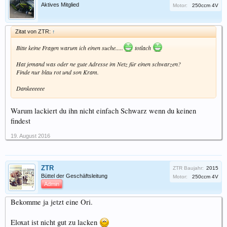
Aktives Mitglied
Motor:
250ccm 4V
Zitat von ZTR:
↑
Bitte keine Fragen warum ich einen suche.....
totlach
Hat jemand was oder ne gute Adresse im Netz für einen schwarzen?
Finde nur blau rot und son Kram.
Dankeeeeee
Warum lackiert du ihn nicht einfach Schwarz wenn du keinen
findest
19. August 2016
ZTR
ZTR Baujahr:
2015
Büttel der Geschäftsleitung
Motor:
250ccm 4V
Admin
Bekomme ja jetzt eine Ori.
Eloxat ist nicht gut zu lacken