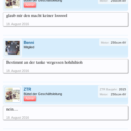
Büttel der Geschäftsleitung
Motor:
250ccm 4V
Admin
glaub mir den macht keiner loooool
18. August 2016
Benni
Motor:
250ccm 4V
Mitglied
Bestimmt an der tanke vergessen hohihihioh
18. August 2016
ZTR
ZTR Baujahr:
2015
Büttel der Geschäftsleitung
Motor:
250ccm 4V
Admin
nein....
18. August 2016