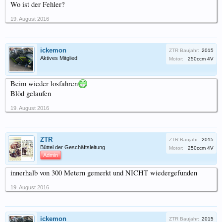
Wo ist der Fehler?
19. August 2016
ickemon
ZTR Baujahr:
2015
Aktives Mitglied
Motor:
250ccm 4V
Beim wieder losfahren
Blöd gelaufen
19. August 2016
ZTR
ZTR Baujahr:
2015
Büttel der Geschäftsleitung
Motor:
250ccm 4V
Admin
innerhalb von 300 Metern gemerkt und NICHT wiedergefunden
19. August 2016
ickemon
ZTR Baujahr:
2015