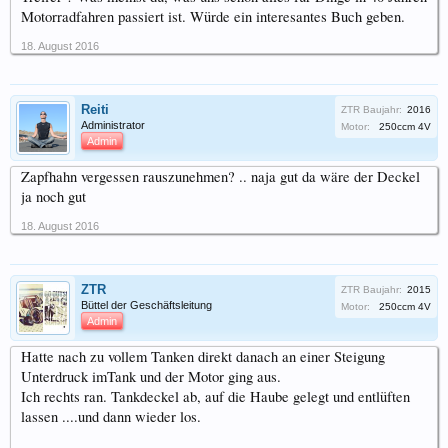
Motorradfahren passiert ist. Würde ein interesantes Buch geben.
18. August 2016
Reiti
ZTR Baujahr:
2016
Administrator
Motor:
250ccm 4V
Admin
Zapfhahn vergessen rauszunehmen? .. naja gut da wäre der Deckel
ja noch gut
18. August 2016
ZTR
ZTR Baujahr:
2015
Büttel der Geschäftsleitung
Motor:
250ccm 4V
Admin
Hatte nach zu vollem Tanken direkt danach an einer Steigung
Unterdruck imTank und der Motor ging aus.
Ich rechts ran. Tankdeckel ab, auf die Haube gelegt und entlüften
lassen ....und dann wieder los.