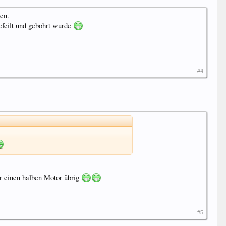
en.
efeilt und gebohrt wurde
#4
r einen halben Motor übrig
#5