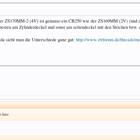
 der ZS170MM-2 (4V) ist genauso ein CB250 wie der ZS169MM (2V) (und da g
esten am Zylinderdeckel und sonst am seitendeckel mit den Strichen bzw
, da sieht man die Unterschiede ganz gut:
http://www.ztrforum.de/threads/mo
n hast