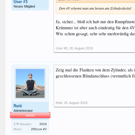
User #3
Neues Mitglied
Den 4V erkennt man am besten am Zylinderdeckel
Ja, sicher... bloß ich hab nur den Rumpfm
Krümmer ist aber auch eindeutig für den 4
Wie schon gesagt, sehr sehr merkwürdig da
User #3
,
26. August 2019
Zeig mal die Flanken von dem Zylinder, als
geschlossenen Blindanschluss (vermutlich f
Reiti
,
26. August 2019
Reiti
Administrator
Admin
ZTR Baujahr:
2016
Motor:
250ccm 4V