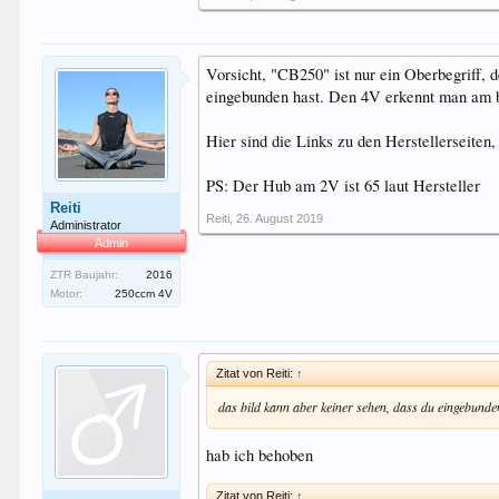
Vorsicht, "CB250" ist nur ein Oberbegriff,
eingebunden hast. Den 4V erkennt man am b
Hier sind die Links zu den Herstellerseiten
PS: Der Hub am 2V ist 65 laut Hersteller
Reiti
Reiti
,
26. August 2019
Administrator
Admin
ZTR Baujahr:
2016
Motor:
250ccm 4V
Zitat von Reiti:
↑
das bild kann aber keiner sehen, dass du eingebunde
hab ich behoben
Zitat von Reiti:
↑