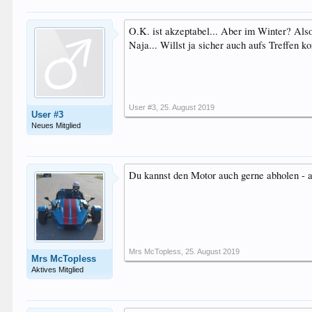
O.K. ist akzeptabel... Aber im Winter? Al
Naja... Willst ja sicher auch aufs Treffen 
User #3
,
25. August 2019
User #3
Neues Mitglied
Du kannst den Motor auch gerne abholen - 
Mrs McTopless
,
25. August 2019
Mrs McTopless
Aktives Mitglied