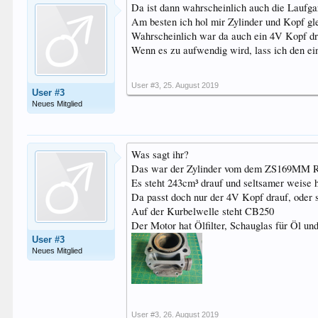
Da ist dann wahrscheinlich auch die Laufgarn
Am besten ich hol mir Zylinder und Kopf gl
Wahrscheinlich war da auch ein 4V Kopf dra
Wenn es zu aufwendig wird, lass ich den ein
User #3
,
25. August 2019
User #3
Neues Mitglied
Was sagt ihr?
Das war der Zylinder vom dem ZS169MM 
Es steht 243cm³ drauf und seltsamer weise 
Da passt doch nur der 4V Kopf drauf, oder 
Auf der Kurbelwelle steht CB250
Der Motor hat Ölfilter, Schauglas für Öl un
User #3
Neues Mitglied
User #3
,
26. August 2019