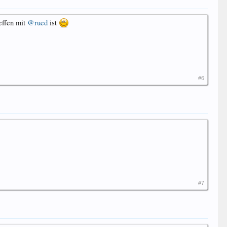
effen mit
@rued
ist
#6
#7