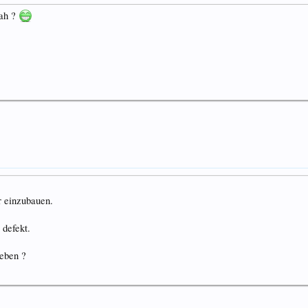
gah ?
r einzubauen.
 defekt.
geben ?