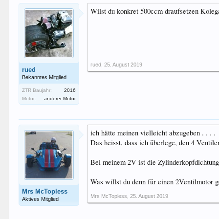
Wilst du konkret 500ccm draufsetzen Kole
rued
,
25. August 2019
rued
Bekanntes Mitglied
ZTR Baujahr:
2016
Motor:
anderer Motor
ich hätte meinen vielleicht abzugeben . . . .
Das heisst, dass ich überlege, den 4 Ventile
Bei meinem 2V ist die Zylinderkopfdichtung
Was willst du denn für einen 2Ventilmotor 
Mrs McTopless
Mrs McTopless
,
25. August 2019
Aktives Mitglied