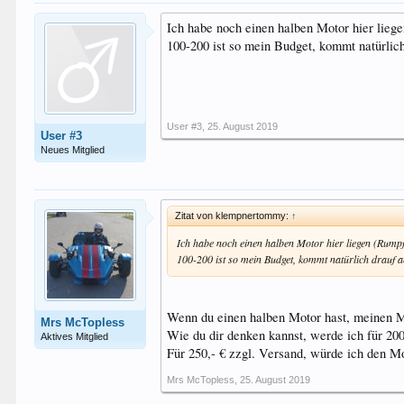
Ich habe noch einen halben Motor hier lieg
100-200 ist so mein Budget, kommt natürlich
User #3
,
25. August 2019
User #3
Neues Mitglied
Zitat von klempnertommy:
↑
Ich habe noch einen halben Motor hier liegen (Rump
100-200 ist so mein Budget, kommt natürlich drauf a
Wenn du einen halben Motor hast, meinen 
Mrs McTopless
Wie du dir denken kannst, werde ich für 20
Aktives Mitglied
Für 250,- € zzgl. Versand, würde ich den 
Mrs McTopless
,
25. August 2019