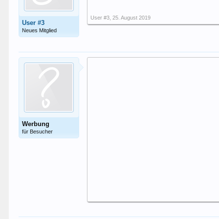
User #3
,
25. August 2019
User #3
Neues Mitglied
Werbung
für Besucher