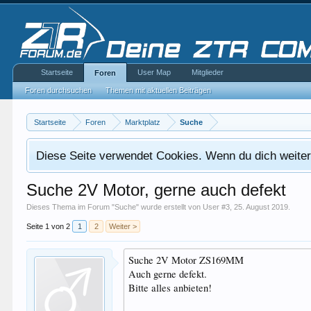
Startseite
User Map
Mitglieder
Foren
Foren durchsuchen
Themen mit aktuellen Beiträgen
Startseite
Foren
Marktplatz
Suche
Diese Seite verwendet Cookies. Wenn du dich weiterh
Suche 2V Motor, gerne auch defekt
Dieses Thema im Forum "
Suche
" wurde erstellt von
User #3
,
25. August 2019
.
Seite 1 von 2
1
2
Weiter >
Suche 2V Motor ZS169MM
Auch gerne defekt.
Bitte alles anbieten!