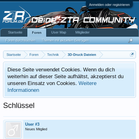
Anmelden oder registrieren
Startseite
User Map
Mitglieder
Foren
Foren durchsuchen
Themen mit aktuellen Beiträgen
Startseite
Foren
Technik
3D-Druck Dateien
Diese Seite verwendet Cookies. Wenn du dich
weiterhin auf dieser Seite aufhältst, akzeptierst du
unseren Einsatz von Cookies.
Weitere
Informationen
Schlüssel
User #3
Neues Mitglied