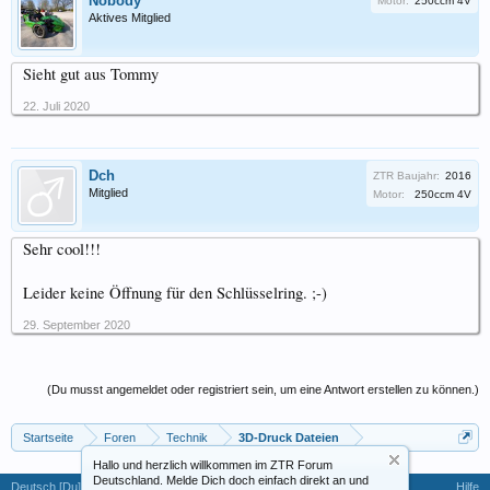
Nobody
Motor:
250ccm 4V
Aktives Mitglied
Sieht gut aus Tommy
22. Juli 2020
Dch
ZTR Baujahr:
2016
Mitglied
Motor:
250ccm 4V
Sehr cool!!!
Leider keine Öffnung für den Schlüsselring. ;-)
29. September 2020
(Du musst angemeldet oder registriert sein, um eine Antwort erstellen zu können.)
Startseite
Foren
Technik
3D-Druck Dateien
Hallo und herzlich willkommen im ZTR Forum
Deutschland. Melde Dich doch einfach direkt an und
Deutsch [Du]
Hilfe