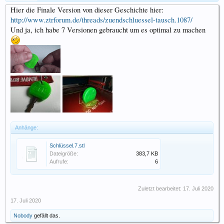
Hier die Finale Version von dieser Geschichte hier:
http://www.ztrforum.de/threads/zuendschluessel-tausch.1087/
Und ja, ich habe 7 Versionen gebraucht um es optimal zu machen
Anhänge:
Schlüssel.7.stl
Dateigröße:
383,7 KB
Aufrufe:
6
Zuletzt bearbeitet:
17. Juli 2020
17. Juli 2020
Nobody
gefällt das.