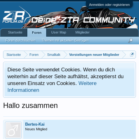
Anmelden oder registrieren
Startseite
User Map
Mitglieder
Foren
Foren durchsuchen
Themen mit aktuellen Beiträgen
Startseite
Foren
Smalltalk
Vorstellungen neuer Mitglieder
Diese Seite verwendet Cookies. Wenn du dich
weiterhin auf dieser Seite aufhältst, akzeptierst du
unseren Einsatz von Cookies.
Weitere
Informationen
Hallo zusammen
Bertes-Kai
Neues Mitglied