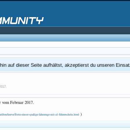
in auf dieser Seite aufhältst, akzeptierst du unseren Eins
2017
.
r vom Februar 2017.
)
riften/kurve/flotte-einser-spaßige-fahrzeuge-mit-a1-führerschein.html