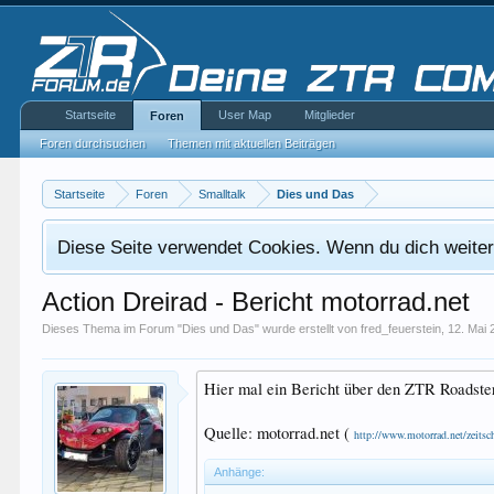
Startseite
User Map
Mitglieder
Foren
Foren durchsuchen
Themen mit aktuellen Beiträgen
Startseite
Foren
Smalltalk
Dies und Das
Diese Seite verwendet Cookies. Wenn du dich weiterh
Action Dreirad - Bericht motorrad.net
Dieses Thema im Forum "
Dies und Das
" wurde erstellt von
fred_feuerstein
,
12. Mai 
Hier mal ein Bericht über den ZTR Roadste
Quelle: motorrad.net (
http://www.motorrad.net/zeitsch
Anhänge: