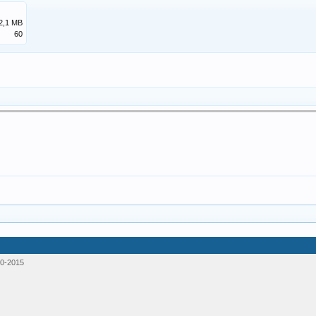
2,1 MB
60
0-2015