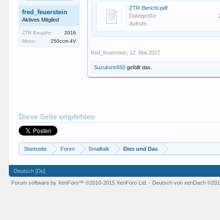
ZTR-Bericht.pdf
fred_feuerstein
Dateigröße:
Aktives Mitglied
Aufrufe:
ZTR Baujahr:
2016
Motor:
250ccm 4V
fred_feuerstein
,
12. Mai 2017
Suzukiztr650
gefällt das.
Diese Seite empfehlen
Startseite
Foren
Smalltalk
Dies und Das
Deutsch [Du]
Forum software by XenForo™
©2010-2015 XenForo Ltd.
-
Deutsch von xenDach
©201