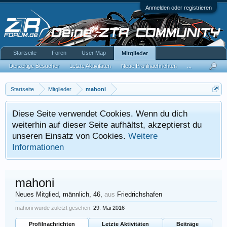
Anmelden oder registrieren
Startseite
Foren
User Map
Mitglieder
Derzeitige Besucher
Letzte Aktivitäten
Neue Profilnachrichten
...
Startseite
Mitglieder
mahoni
Diese Seite verwendet Cookies. Wenn du dich
weiterhin auf dieser Seite aufhältst, akzeptierst du
unseren Einsatz von Cookies.
Weitere
Informationen
mahoni
Neues Mitglied
, männlich, 46,
aus
Friedrichshafen
mahoni wurde zuletzt gesehen:
29. Mai 2016
Profilnachrichten
Letzte Aktivitäten
Beiträge