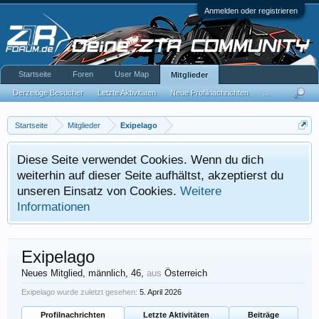
Anmelden oder registrieren
Startseite
Foren
User Map
Mitglieder
Derzeitige Besucher
Letzte Aktivitäten
Neue Profilnachrichten
...
Startseite
Mitglieder
Exipelago
Diese Seite verwendet Cookies. Wenn du dich
weiterhin auf dieser Seite aufhältst, akzeptierst du
unseren Einsatz von Cookies.
Weitere
Informationen
Exipelago
Neues Mitglied
, männlich, 46,
aus
Österreich
Exipelago wurde zuletzt gesehen:
5. April 2026
Profilnachrichten
Letzte Aktivitäten
Beiträge