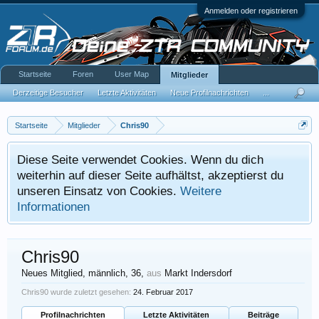
Anmelden oder registrieren
Startseite
Foren
User Map
Mitglieder
Derzeitige Besucher
Letzte Aktivitäten
Neue Profilnachrichten
...
Startseite
Mitglieder
Chris90
Diese Seite verwendet Cookies. Wenn du dich
weiterhin auf dieser Seite aufhältst, akzeptierst du
unseren Einsatz von Cookies.
Weitere
Informationen
Chris90
Neues Mitglied
, männlich, 36,
aus
Markt Indersdorf
Chris90 wurde zuletzt gesehen:
24. Februar 2017
Profilnachrichten
Letzte Aktivitäten
Beiträge