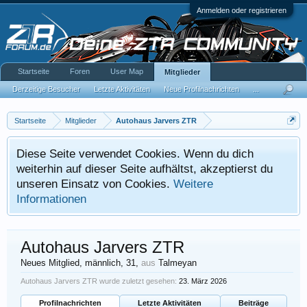
Anmelden oder registrieren
Startseite
Foren
User Map
Mitglieder
Derzeitige Besucher
Letzte Aktivitäten
Neue Profilnachrichten
...
Startseite
Mitglieder
Autohaus Jarvers ZTR
Diese Seite verwendet Cookies. Wenn du dich
weiterhin auf dieser Seite aufhältst, akzeptierst du
unseren Einsatz von Cookies.
Weitere
Informationen
Autohaus Jarvers ZTR
Neues Mitglied
, männlich, 31,
aus
Talmeyan
Autohaus Jarvers ZTR wurde zuletzt gesehen:
23. März 2026
Profilnachrichten
Letzte Aktivitäten
Beiträge