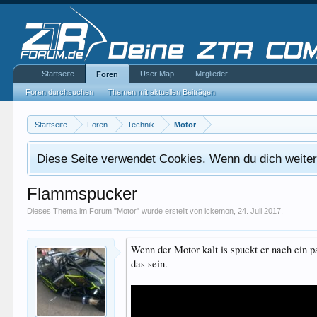
Startseite
User Map
Mitglieder
Foren
Foren durchsuchen
Themen mit aktuellen Beiträgen
Startseite
Foren
Technik
Motor
Diese Seite verwendet Cookies. Wenn du dich weiterh
Flammspucker
Dieses Thema im Forum "
Motor
" wurde erstellt von
ickemon
,
24. Juli 2017
.
Wenn der Motor kalt is spuckt er nach ein
das sein.