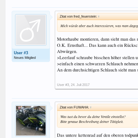
Zitat von fred_feuerstein:
↑
Mich würde aber auch interessieren, was man dageg
Motorhaube montieren, dann sieht man das 
O.K. Ernsthaft... Das kann auch ein Rücksc
Abwürgen.
User #3
>Leerlauf schraube bisschen höher stellen u
Neues Mitglied
>einfach einen schwarzen Schlauch nehmen,
An dem durchsichtigen Schlauch sieht man s
User #3
,
24. Juli 2017
Zitat von FUWAHA:
↑
Was tust du bevor du deine Ventile einstellst?
Bitte genaue Beschreibung deiner Tätigkeit.
Das untere kettenrad auf den oberen todpunkt