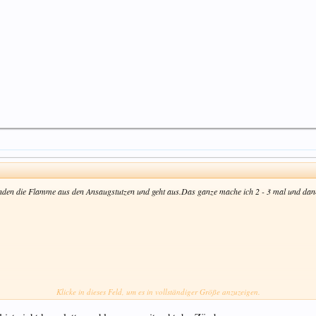
unden die Flamme aus den Ansaugstutzen und geht aus.Das ganze mache ich 2 - 3 mal und dan
Klicke in dieses Feld, um es in vollständiger Größe anzuzeigen.