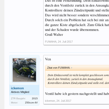
Das ist eine Fehlzündung. Dein Einlassventi
durch den Ventilsitz zurück in den Ansaugk
Kontrolliere deinen Zündzeitpunkt und stelle
Das wird nicht besser sondern verschlimmert
Durch solch ein Problem hat sich bei mir an
die ganze Kiste abgefackelt. Zum Glück hat
und der Schaden wurde übernommen.
Gruß Walter
FUWAHA
,
24. Juli 2017
Ven
Zitat von FUWAHA:
↑
Dein Einlassventil ist nicht komplett geschlossen so
durch den Ventilsitz zurück in den Ansaugkanal.
Kontrolliere deinen Zündzeitpunkt und stelle evtl. dein
ickemon
Aktives Mitglied
Ventil habe ich gestern nachgestellt und ha
ZTR Baujahr:
2015
ickemon
,
24. Juli 2017
Motor:
250ccm 4V