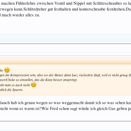
er machen Fühlerlehre zwischen Ventil und Nippel mit Schlitzschrauber so l
ewegen kann.Schlitzdreher gut festhalten und konterschraube festdrehen.D
nd mach wieder alles zu.
ehr
egen die Kompression sein, also wo der Motor dann kurz rückwärts läuft, weil er nicht genug
er/Choke so einstellen, das die Kiste besser anspringt.
eht man es auch nicht
tlich die Spuren.
hlauch hab ich genau wegen so was weggemacht damit ich so was sehen ka
 nicht wenn er warm ist?Wie Fred schon sagt würde ich gleich Gas geben pa