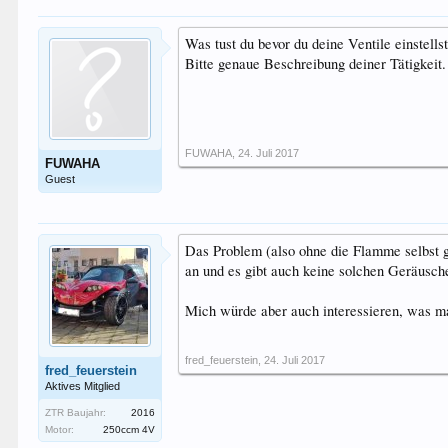
Was tust du bevor du deine Ventile einstells
Bitte genaue Beschreibung deiner Tätigkeit.
FUWAHA
,
24. Juli 2017
FUWAHA
Guest
Das Problem (also ohne die Flamme selbst g
an und es gibt auch keine solchen Geräusch
Mich würde aber auch interessieren, was m
fred_feuerstein
,
24. Juli 2017
fred_feuerstein
Aktives Mitglied
ZTR Baujahr:
2016
Motor:
250ccm 4V