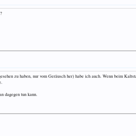
t?
esehen zu haben, nur vom Geräusch her) habe ich auch. Wenn beim Kaltsta
e.
an dagegen tun kann.