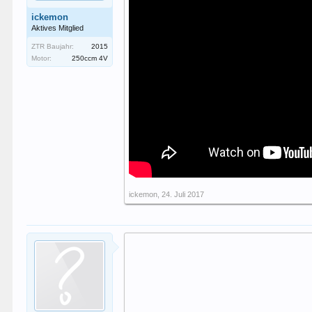
ickemon
Aktives Mitglied
ZTR Baujahr:
2015
Motor:
250ccm 4V
ickemon
,
24. Juli 2017