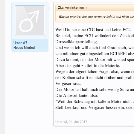
Zitat von ickemon:
↑
Warum passiert das nur wenn er kalt is und nicht w
Weil Du nur eine CDI hast und keine ECU.
Beispiel, meine ECU verändert den Zündzeit
Drosselklappenstellung.
User #3
Und wenn ich will auch fünf Grad nach, wen
Neues Mitglied
Um mit einer gut eingestellten ECU/EFI abz
Dazu kommt, das der Motor mit wasted spark 
Aber das geht zu tief in die Materie.
Wegen der eigentlichen Frage, also, wenn 
der Kolben schafft es nicht drüber und pral
Vergaser raus.
Der Motor hat halt auch sehr wenig Schwung
Die Antwort lautet also:
"Weil der Schwung mit kaltem Motor nicht a
Stell Leerlauf und Vergaser besser ein, ode
User #3
,
24. Juli 2017