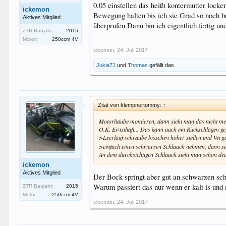
0.05 einstellen das heißt kontermutter lock
ickemon
Bewegung halten bis ich sie Grad so noch b
Aktives Mitglied
überprufen.Dann bin ich eigentlich fertig u
ZTR Baujahr:
2015
Motor:
250ccm 4V
ickemon
,
24. Juli 2017
Jukie71
und
Thomas
gefällt das.
Zitat von klempnertommy:
↑
Motorhaube montieren, dann sieht man das nicht m
O.K. Ernsthaft... Das kann auch ein Rückschlagen g
>Leerlauf schraube bisschen höher stellen und Vergas
>einfach einen schwarzen Schlauch nehmen, dann si
An dem durchsichtigen Schlauch sieht man schon deu
ickemon
Aktives Mitglied
Der Bock springt aber gut an.schwarzen sc
Warum passiert das nur wenn er kalt is und
ZTR Baujahr:
2015
Motor:
250ccm 4V
ickemon
,
24. Juli 2017