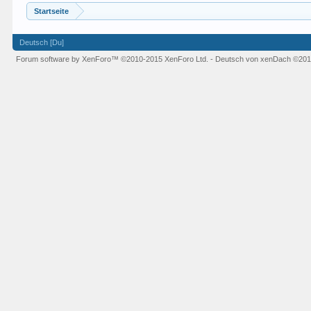
Startseite
Deutsch [Du]
Forum software by XenForo™
©2010-2015 XenForo Ltd.
-
Deutsch von xenDach
©201