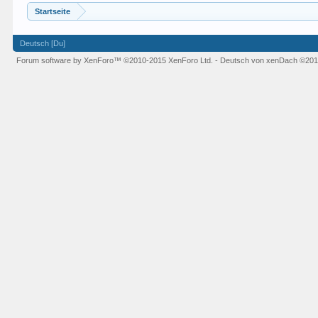
Startseite
Deutsch [Du]
Forum software by XenForo™
©2010-2015 XenForo Ltd.
-
Deutsch von xenDach
©201